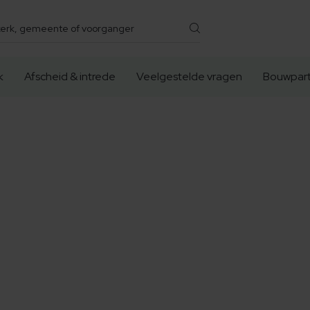
k
Afscheid & intrede
Veelgestelde vragen
Bouwpart