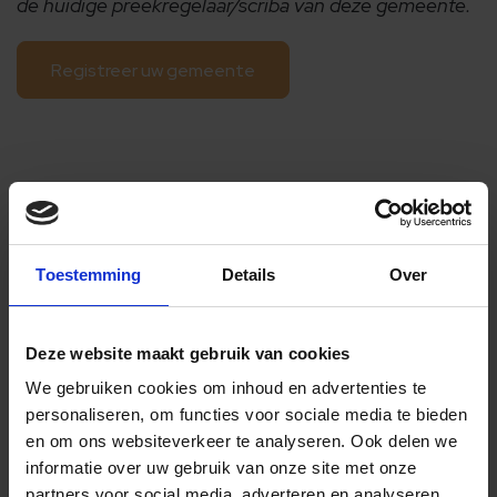
de huidige preekregelaar/scriba van deze gemeente.
Registreer uw gemeente
REGISTREER... als voorganger,
met eigen account op
Toestemming
Details
Over
Kerktijden.nl
Met een inlogaccount op
Deze website maakt gebruik van cookies
Kerktijden.nl krijgt u als
We gebruiken cookies om inhoud en advertenties te
personaliseren, om functies voor sociale media te bieden
voorganger de mogelijkheid
en om ons websiteverkeer te analyseren.
Ook delen we
om:
informatie over uw gebruik van onze site met onze
partners voor social media, adverteren en analyseren.