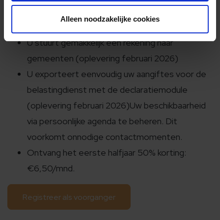
Uw beschikbaarheid is direct zichtbaar voor
Alleen noodzakelijke cookies
preekregelaars
U stuurt gemakkelijk een rekening naar
gemeenten (oplevering februari 2026)
U exporteert eenvoudig uw aangiftes voor de
belastingdienst met de declaratiemodule
(oplevering februari 2026)Uw beschikbaarheid
via persoonlijke agenda te beheren. Dit
voorkomt onnodige contactmomenten.
Ontvang het eerste halfjaar 50% korting:
€6,50/mnd.
Registreer als voorganger