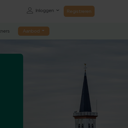
Inloggen
Registreren
ners
Aanbod