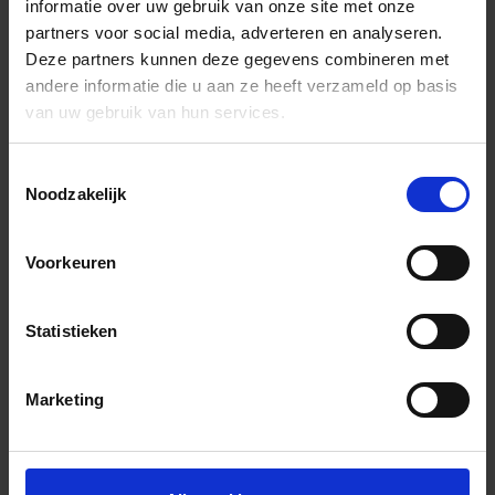
informatie over uw gebruik van onze site met onze
partners voor social media, adverteren en analyseren.
Waarom vind ik een voorganger niet?
Deze partners kunnen deze gegevens combineren met
andere informatie die u aan ze heeft verzameld op basis
Ik ben een voorganger maar sta nog niet op
van uw gebruik van hun services.
Kerktijden.nl. Wat kan ik hier aan doen?
Toestemmingsselectie
Noodzakelijk
Waarom vind ik mijn gemeente niet?
Voorkeuren
Hoe vind ik mailadressen van de
contactpersonen van een gemeente?
Statistieken
Mijn gegevens staan op de website maar dit wil
Marketing
ik niet. Wat doe ik?