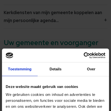
Kerkdiensten van mijn gemeente koppelen aan
mijn persoonlijke agenda...
Uw gemeente en voorganger
niet
Hoe zoek ik een (doordeweekse) kerkdienst op
afstand en/of kerkgenootschap?
Toestemming
Details
Over
Instellen van "mijn gemeente(n) als favoriet"...
Deze website maakt gebruik van cookies
om sneller te vinden!
We gebruiken cookies om inhoud en advertenties te
personaliseren, om functies voor sociale media te bieden
Hoe volg ik voorgangers?
en om ons websiteverkeer te analyseren.
Ook delen we