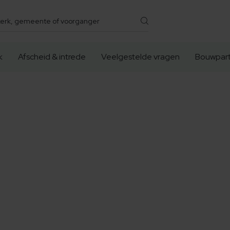
k
Afscheid & intrede
Veelgestelde vragen
Bouwpart