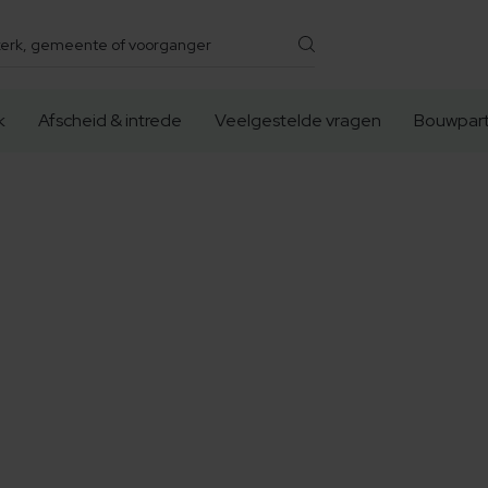
k
Afscheid & intrede
Veelgestelde vragen
Bouwpart