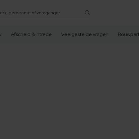
k
Afscheid & intrede
Veelgestelde vragen
Bouwpart