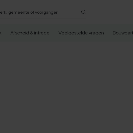
k
Afscheid & intrede
Veelgestelde vragen
Bouwpart