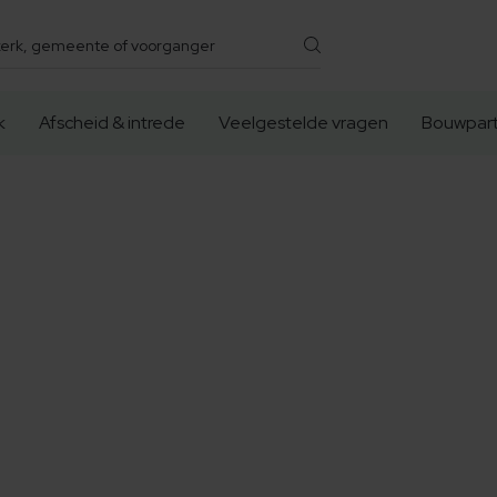
k
Afscheid & intrede
Veelgestelde vragen
Bouwpart