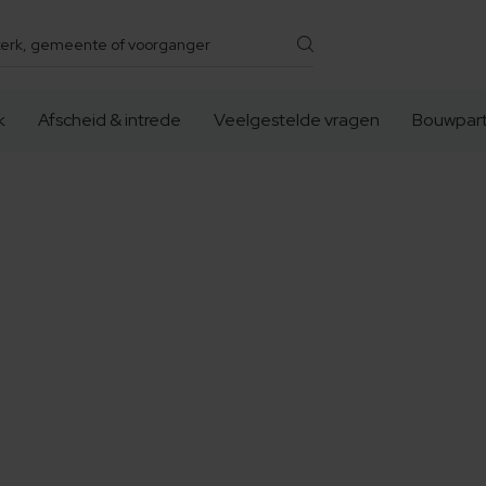
k
Afscheid & intrede
Veelgestelde vragen
Bouwpart