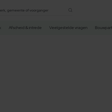
k
Afscheid & intrede
Veelgestelde vragen
Bouwpart