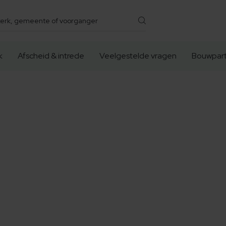
k
Afscheid & intrede
Veelgestelde vragen
Bouwpart