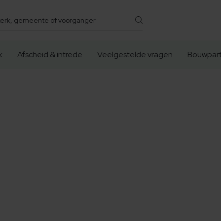
k
Afscheid & intrede
Veelgestelde vragen
Bouwpart