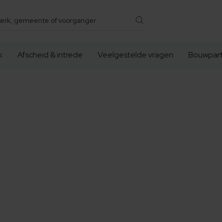
k
Afscheid & intrede
Veelgestelde vragen
Bouwpart