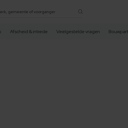
k
Afscheid & intrede
Veelgestelde vragen
Bouwpart