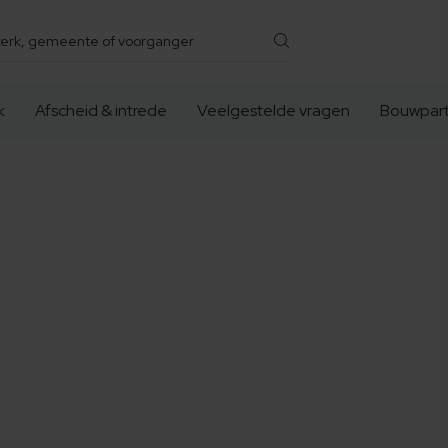
k
Afscheid & intrede
Veelgestelde vragen
Bouwpart