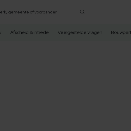
k
Afscheid & intrede
Veelgestelde vragen
Bouwpart