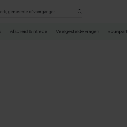
k
Afscheid & intrede
Veelgestelde vragen
Bouwpart