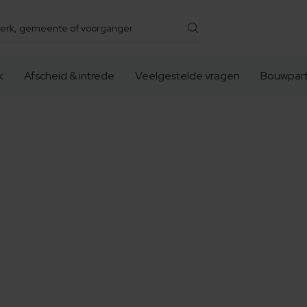
k
Afscheid & intrede
Veelgestelde vragen
Bouwpart