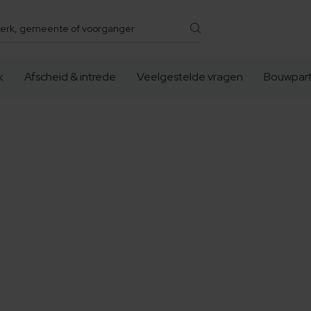
k
Afscheid & intrede
Veelgestelde vragen
Bouwpart