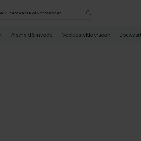
k
Afscheid & intrede
Veelgestelde vragen
Bouwpart