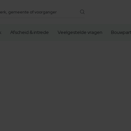
k
Afscheid & intrede
Veelgestelde vragen
Bouwpart