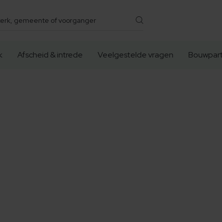
k
Afscheid & intrede
Veelgestelde vragen
Bouwpart