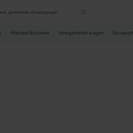
k
Afscheid & intrede
Veelgestelde vragen
Bouwpart