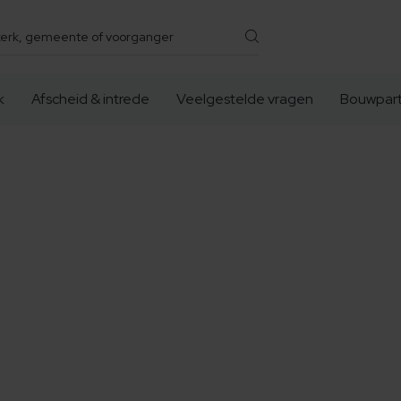
k
Afscheid & intrede
Veelgestelde vragen
Bouwpart