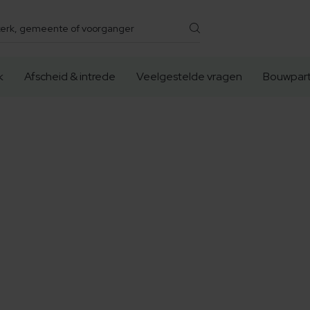
k
Afscheid & intrede
Veelgestelde vragen
Bouwpart