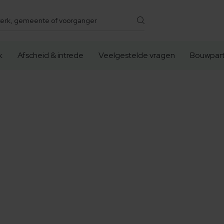
k
Afscheid & intrede
Veelgestelde vragen
Bouwpart