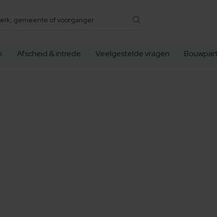
k
Afscheid & intrede
Veelgestelde vragen
Bouwpart