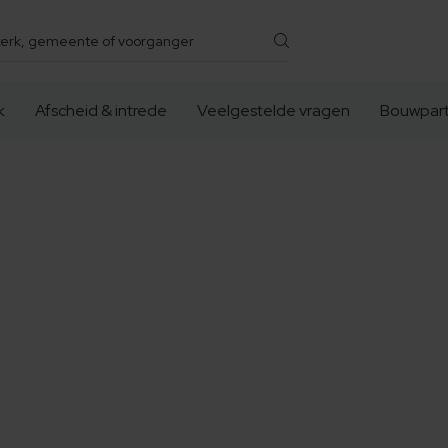
k
Afscheid & intrede
Veelgestelde vragen
Bouwpart