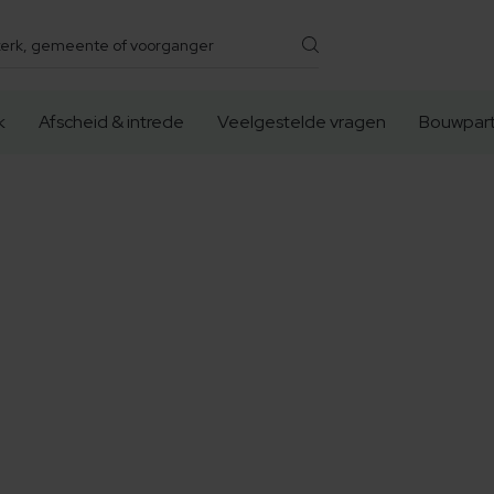
k
Afscheid & intrede
Veelgestelde vragen
Bouwpart