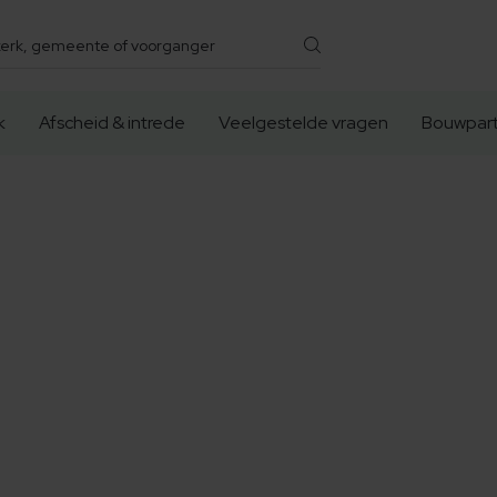
k
Afscheid & intrede
Veelgestelde vragen
Bouwpart