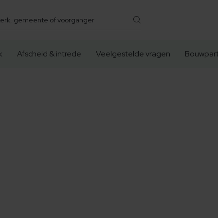
k
Afscheid & intrede
Veelgestelde vragen
Bouwpart