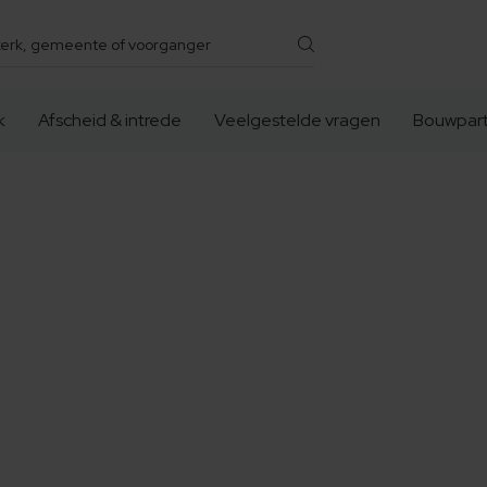
k
Afscheid & intrede
Veelgestelde vragen
Bouwpart