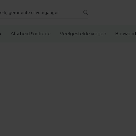
k
Afscheid & intrede
Veelgestelde vragen
Bouwpart