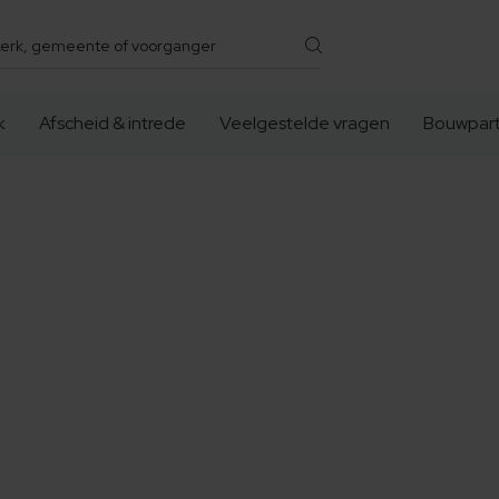
k
Afscheid & intrede
Veelgestelde vragen
Bouwpart