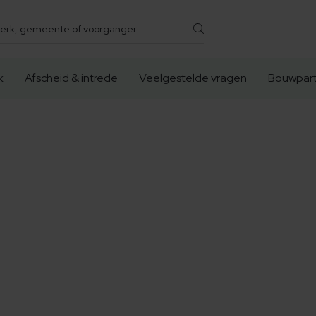
k
Afscheid & intrede
Veelgestelde vragen
Bouwpart