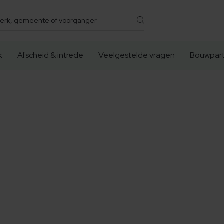
k
Afscheid & intrede
Veelgestelde vragen
Bouwpart