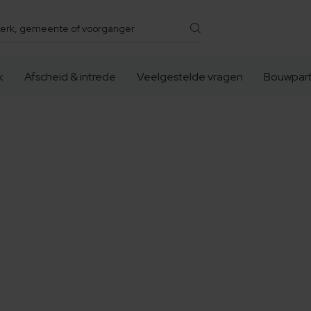
k
Afscheid & intrede
Veelgestelde vragen
Bouwpart