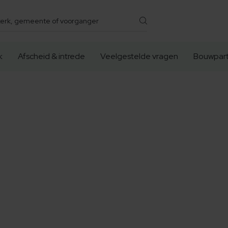
k
Afscheid & intrede
Veelgestelde vragen
Bouwpart