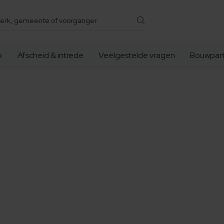
k
Afscheid & intrede
Veelgestelde vragen
Bouwpart