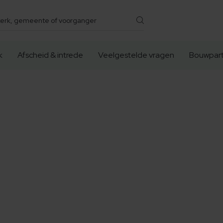
k
Afscheid & intrede
Veelgestelde vragen
Bouwpart