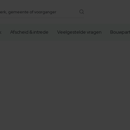
k
Afscheid & intrede
Veelgestelde vragen
Bouwpart