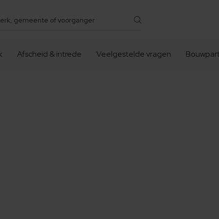
k
Afscheid & intrede
Veelgestelde vragen
Bouwpart