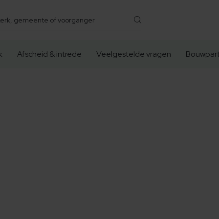
k
Afscheid & intrede
Veelgestelde vragen
Bouwpart