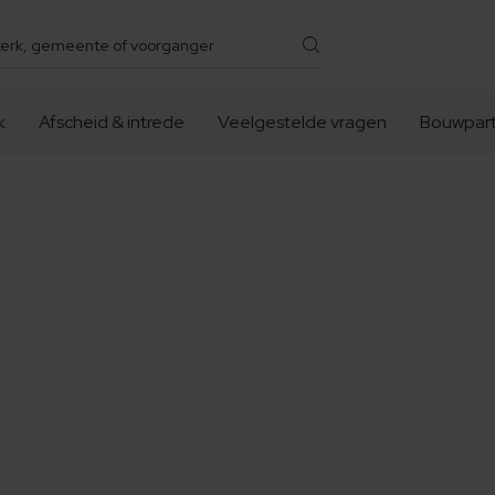
k
Afscheid & intrede
Veelgestelde vragen
Bouwpart