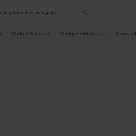
k
Afscheid & intrede
Veelgestelde vragen
Bouwpart