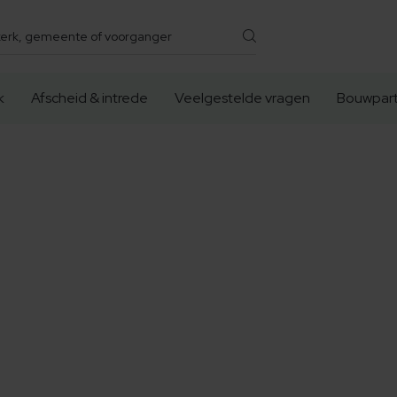
k
Afscheid & intrede
Veelgestelde vragen
Bouwpart