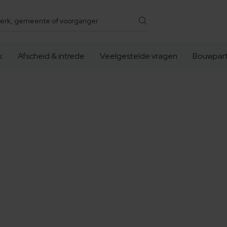
k
Afscheid & intrede
Veelgestelde vragen
Bouwpart