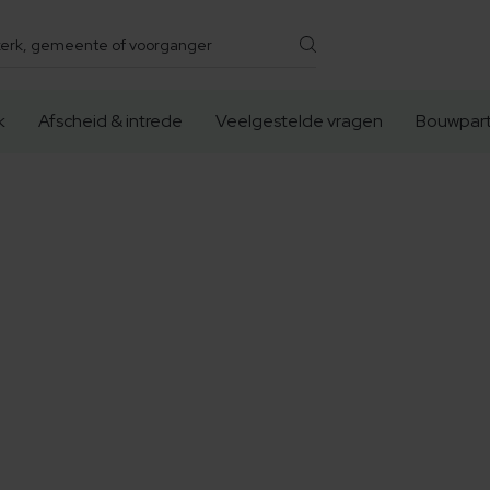
k
Afscheid & intrede
Veelgestelde vragen
Bouwpart