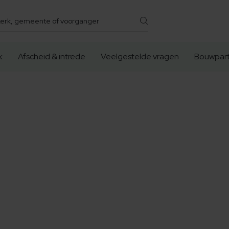
k
Afscheid & intrede
Veelgestelde vragen
Bouwpart